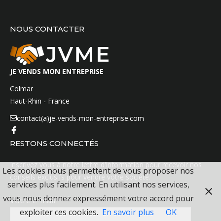
NOUS CONTACTER
JE VENDS MON ENTREPRISE
Colmar
Haut-Rhin - France
contact(a)je-vends-mon-entreprise.com
RESTONS CONNECTÉS
Inscrivez vous à notre lettre d'information pour recevoir nos
Les cookies nous permettent de vous proposer nos
conseils exclusifs pour vendre votre société.
services plus facilement. En utilisant nos services,
vous nous donnez expressément votre accord pour
Votre e-mail
exploiter ces cookies.
En savoir plus
OK