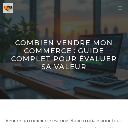
Aller
ME
au
contenu
COMBIEN VENDRE MON
COMMERCE : GUIDE
COMPLET POUR ÉVALUER
SA VALEUR
Vendre un commerce est une étape cruciale pour tout