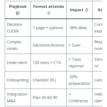
Playbook
Format attendu
Impact
Ast
Décision
Contra
1 page + options
-40% délai
CODIR
explici
Compte
Respon
Décisions/Actions
+ Suivi
rendu
nomm
+ Taux
Varian
Email client
120 mots + CTA
réponse
-50%
Onboarding
Checklist 30 j
Liens u
préparation
Intégration
+
Indica
Plan 30-60-90
M&A
Cohérence
clairs