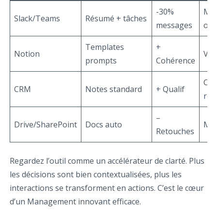
-30%
Men
Slack/Teams
Résumé + tâches
messages
obl
Templates
+
Notion
Ver
prompts
Cohérence
Ch
CRM
Notes standard
+ Qualif
req
–
Drive/SharePoint
Docs auto
Mo
Retouches
Regardez l’outil comme un accélérateur de clarté. Plus
les décisions sont bien contextualisées, plus les
interactions se transforment en actions. C’est le cœur
d’un Management innovant efficace.