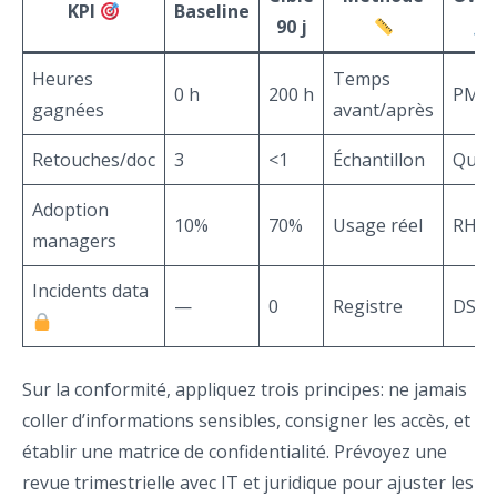
KPI
Baseline
90 j
Heures
Temps
0 h
200 h
PMO
gagnées
avant/après
Retouches/doc
3
<1
Échantillon
Quali
Adoption
10%
70%
Usage réel
RH
managers
Incidents data
—
0
Registre
DSI
Sur la conformité, appliquez trois principes: ne jamais
coller d’informations sensibles, consigner les accès, et
établir une matrice de confidentialité. Prévoyez une
revue trimestrielle avec IT et juridique pour ajuster les