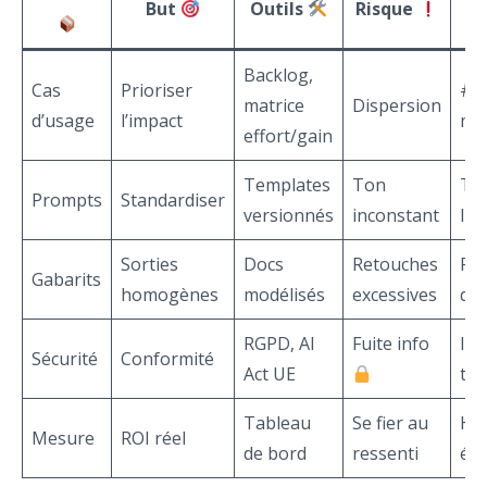
But
Outils
Risque
Backlog,
Cas
Prioriser
# c
matrice
Dispersion
d’usage
l’impact
mo
effort/gain
Templates
Ton
Te
Prompts
Standardiser
versionnés
inconstant
liv
Sorties
Docs
Retouches
Ret
Gabarits
homogènes
modélisés
excessives
do
RGPD, AI
Fuite info
Inc
Sécurité
Conformité
Act UE
tri
Tableau
Se fier au
He
Mesure
ROI réel
de bord
ressenti
éc