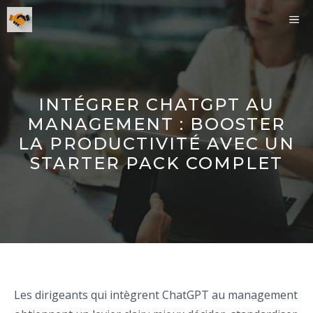
Aller
ME
au
contenu
INTÉGRER CHATGPT AU
MANAGEMENT : BOOSTER
LA PRODUCTIVITÉ AVEC UN
STARTER PACK COMPLET
Les dirigeants qui intègrent ChatGPT au management