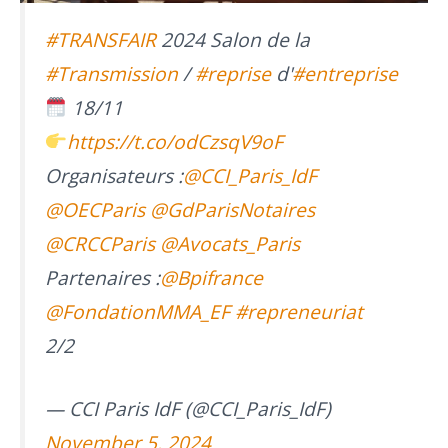
#TRANSFAIR
2024 Salon de la
#Transmission
/
#reprise
d'
#entreprise
18/11
https://t.co/odCzsqV9oF
Organisateurs :
@CCI_Paris_IdF
@OECParis
@GdParisNotaires
@CRCCParis
@Avocats_Paris
Partenaires :
@Bpifrance
@FondationMMA_EF
#repreneuriat
2/2
— CCI Paris IdF (@CCI_Paris_IdF)
November 5, 2024