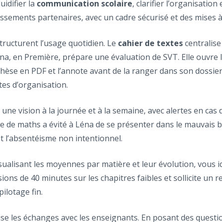
luidifier la
communication scolaire
, clarifier l’organisatio
lissements partenaires, avec un cadre sécurisé et des mises à
tructurent l’usage quotidien. Le
cahier de textes
centralise
Léna, en Première, prépare une évaluation de SVT. Elle ouvre le
thèse en PDF et l’annote avant de la ranger dans son dossier 
tes d’organisation.
une vision à la journée et à la semaine, avec alertes en cas
ôle de maths a évité à Léna de se présenter dans le mauvais 
t l’absentéisme non intentionnel.
isualisant les moyennes par matière et leur évolution, vous id
sions de 40 minutes sur les chapitres faibles et sollicite un r
ilotage fin.
se les échanges avec les enseignants. En posant des questio