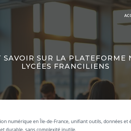
AC
T SAVOIR SUR LA PLATEFORME
LYCÉES FRANCILIENS
on numérique en Île-de-France, unifiant outils, données et é
t durable, sans complexité inutile.