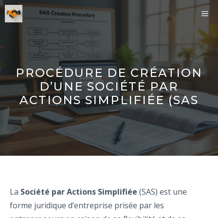
Aller
ME
au
contenu
PROCÉDURE DE CRÉATION
D’UNE SOCIÉTÉ PAR
ACTIONS SIMPLIFIÉE (SAS
La
Société par Actions Simplifiée
(SAS) est une
forme juridique d’entreprise prisée par les