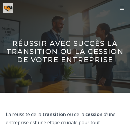
Aller
ME
au
contenu
RÉUSSIR AVEC SUCCÈS LA
TRANSITION OU LA CESSION
DE VOTRE ENTREPRISE
La réussite de la
transition
ou de la
cession
d’une
entreprise est une étape cruciale pour tout