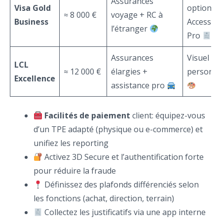
Assurances
Visa Gold
options 
≈ 8 000 €
voyage + RC à
Business
Access et
l’étranger
Pro
Assurances
Visuel
LCL
≈ 12 000 €
élargies +
personna
Excellence
assistance pro
Facilités de paiement
client: équipez-vous
d’un TPE adapté (physique ou e-commerce) et
unifiez les reporting
Activez 3D Secure et l’authentification forte
pour réduire la fraude
Définissez des plafonds différenciés selon
les fonctions (achat, direction, terrain)
Collectez les justificatifs via une app interne