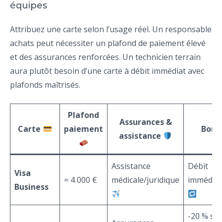
équipes
Attribuez une carte selon l’usage réel. Un responsable
achats peut nécessiter un plafond de paiement élevé
et des assurances renforcées. Un technicien terrain
aura plutôt besoin d’une carte à débit immédiat avec
plafonds maîtrisés.
Plafond
Assurances &
Carte
paiement
Bonu
assistance
Assistance
Débit
Visa
≈ 4 000 €
médicale/juridique
immédiat
Business
-20 % su