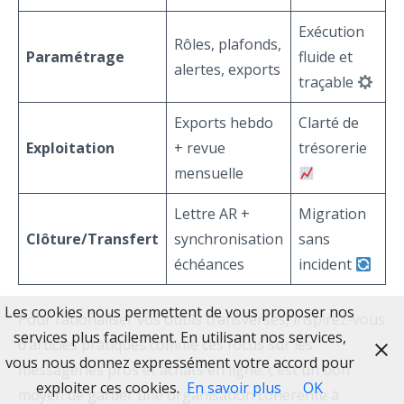
Exécution
Rôles, plafonds,
Paramétrage
fluide et
alertes, exports
traçable
Exports hebdo
Clarté de
Exploitation
+ revue
trésorerie
mensuelle
Lettre AR +
Migration
Clôture/Transfert
synchronisation
sans
échéances
incident
Les cookies nous permettent de vous proposer nos
Pour rationaliser vos outils transverses, inspirez-vous
services plus facilement. En utilisant nos services,
d’articles pratiques comme ces focus sur les
vous nous donnez expressément votre accord pour
messageries pros et achats en ligne: c’est un bon
exploiter ces cookies.
En savoir plus
OK
moyen de garder une organisation cohérente à