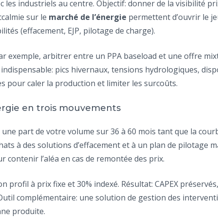
 les industriels au centre. Objectif: donner de la visibilité prix
ccalmie sur le
marché de l’énergie
permettent d’ouvrir le je
lités (effacement, EJP, pilotage de charge).
ar exemple, arbitrer entre un PPA baseload et une offre mix
te indispensable: pics hivernaux, tensions hydrologiques, disp
les pour caler la production et limiter les surcoûts.
ergie en trois mouvements
une part de votre volume sur 36 à 60 mois tant que la cour
chats à des solutions d’effacement et à un plan de pilotage
r contenir l’aléa en cas de remontée des prix.
 profil à prix fixe et 30% indexé. Résultat: CAPEX préservés,
util complémentaire: une solution de gestion des intervention
ne produite.