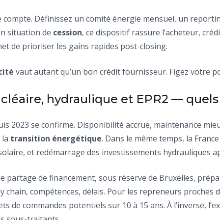
e compte. Définissez un comité énergie mensuel, un reportin
 En situation de
cession
, ce dispositif rassure l’acheteur, créd
met de prioriser les gains rapides post-closing.
cité
vaut autant qu’un bon crédit fournisseur. Figez votre p
cléaire, hydraulique et EPR2 — quels
is 2023 se confirme. Disponibilité accrue, maintenance mieu
 la
transition énergétique
. Dans le même temps, la France a
 solaire, et redémarrage des investissements hydrauliques ap
 le partage de financement, sous réserve de Bruxelles, prépa
ply chain, compétences, délais. Pour les repreneurs proches 
ets de commandes potentiels sur 10 à 15 ans. À l’inverse, l’e
s sous-traitants.