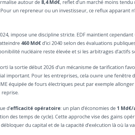
ormalise autour de
8,4 Md€
, reflet d’un marché moins tendu
Pour un repreneur ou un investisseur, ce reflux apparant n’e
2024, impose une discipline stricte. EDF maintient cependant
atteindre
460 Md€
d’ici 2040 selon des évaluations publiques
nibilité nucléaire reste élevée et si les arbitrages d’actifs 
morti la sortie début 2026 d’un mécanisme de tarification favo
ial important. Pour les entreprises, cela ouvre une fenêtre 
ne PME équipée de fours électriques peut par exemple allonge
 reprise.
ue d’
efficacité opératoire
: un plan d’économies de
1 Md€/
tion des temps de cycle). Cette approche vise des gains opér
 débloquer du capital et de la capacité d’exécution là où la va