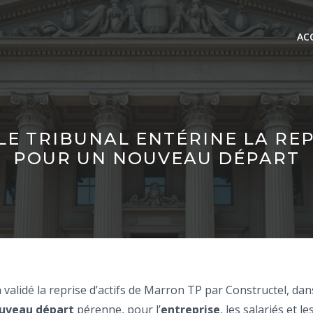
AC
 LE TRIBUNAL ENTÉRINE LA RE
POUR UN NOUVEAU DÉPART
alidé la reprise d’actifs de Marron TP par Constructel, dans 
uveau départ
pérenne, pour l’
entreprise
, les salariés et l