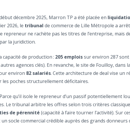
début décembre 2025, Marron TP a été placée en
liquidati
rier 2026, le
tribunal
de commerce de Lille Métropole a arrê
e repreneur ne rachète pas les titres de l’entreprise, mais des
ar la juridiction.
a capacité de production :
205 emplois
sur environ 287 sont 
utres agences clés). En revanche, le site de Fouilloy, dans 
pour environ
82 salariés
. Cette architecture de deal vise un 
les poches structurellement déficitaires.
 Parce qu’il isole le repreneur d’un passif potentiellement l
. Le tribunal arbitre les offres selon trois critères classique
ties de pérennité
(capacité à faire tourner l’activité). Sur 
t un socle commercial crédible auprès des grands donneurs d