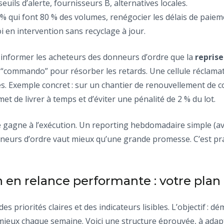
 seuils d’alerte, fournisseurs B, alternatives locales.
20 % qui font 80 % des volumes, renégocier les délais de paiem
oi en intervention sans recyclage à jour.
: informer les acheteurs des donneurs d’ordre que la
reprise
“commando” pour résorber les retards. Une cellule réclamatio
es. Exemple concret : sur un chantier de renouvellement de c
 de livrer à temps et d’éviter une pénalité de 2 % du lot.
e gagne à l’exécution. Un reporting hebdomadaire simple (av
eurs d’ordre vaut mieux qu’une grande promesse. C’est prag
 en relance performante : votre plan 
es priorités claires et des indicateurs lisibles. L’objectif : d
ieux chaque semaine. Voici une structure éprouvée, à adapte