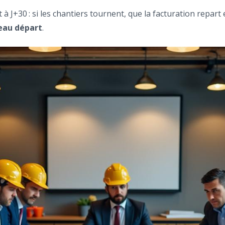
t à J+30 : si les chantiers tournent, que la facturation repart
eau départ
.