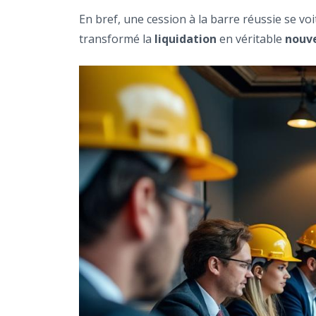
En bref, une cession à la barre réussie se voi
transformé la
liquidation
en véritable
nouv