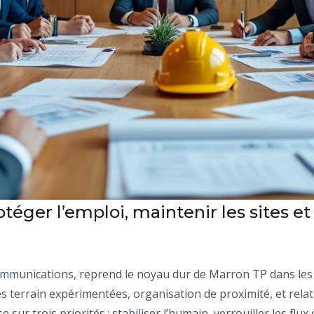
otéger l’emploi, maintenir les sites e
ommunications, reprend le noyau dur de Marron TP dans les mé
es terrain expérimentées, organisation de proximité, et rela
sur trois priorités : stabiliser l’humain, verrouiller les flu