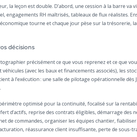
r, la leçon est double. D’abord, une cession à la barre va vi
el, engagements RH maîtrisés, tableaux de flux réalistes. Ens
 économique tourne et chaque jour pèse sur la trésorerie, la 
vos décisions
tographier précisément ce que vous reprenez et ce que vous l
et véhicules (avec les baux et financements associés), les stoc
 tient à l’exécution : une salle de pilotage opérationnelle dès
.
périmètre optimisé pour la continuité, focalisé sur la rentabil
sfert d’actifs, reprise des contrats éligibles, démarrage de
rnet de commandes, organiser les équipes chantier, fiabiliser 
/facturation, réassurance client insuffisante, perte de sous-tr