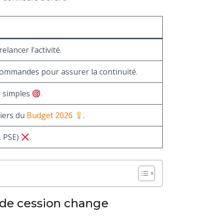
elancer l’activité.
 commandes pour assurer la continuité.
I simples
.
viers du
Budget 2026
.
, PSE)
.
n de cession change