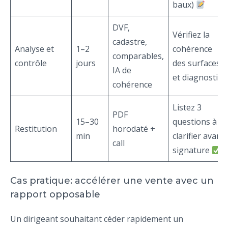
baux)
DVF,
Vérifiez la
cadastre,
Analyse et
1–2
cohérence
comparables,
contrôle
jours
des surfaces
IA de
et diagnostics
cohérence
Listez 3
PDF
15–30
questions à
Restitution
horodaté +
min
clarifier avant
call
signature
Cas pratique: accélérer une vente avec un
rapport opposable
Un dirigeant souhaitant céder rapidement un