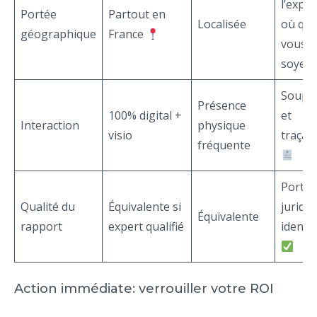
l’exper
Portée
Partout en
Localisée
où qu
géographique
France
vous
soyez
Soupl
Présence
100% digital +
et
Interaction
physique
visio
traçabi
fréquente
Portée
Qualité du
Équivalente si
juridi
Équivalente
rapport
expert qualifié
identi
Action immédiate: verrouiller votre ROI