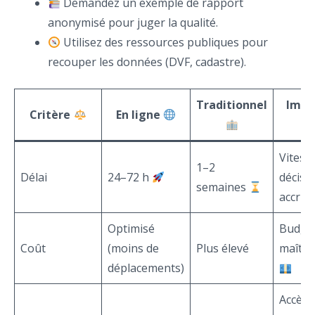
Demandez un exemple de rapport
anonymisé pour juger la qualité.
Utilisez des ressources publiques pour
recouper les données (DVF, cadastre).
Traditionnel
Impa
Critère
En ligne
Vitess
1–2
Délai
24–72 h
décisi
semaines
accrue
Optimisé
Budge
Coût
(moins de
Plus élevé
maîtri
déplacements)
Accès 