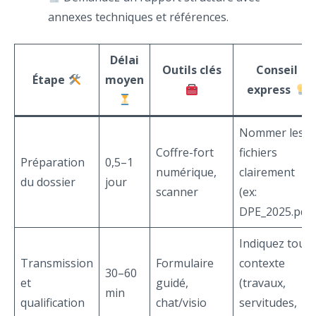
annexes techniques et références.
Délai
Outils clés
Conseil
Étape
moyen
express
Nommer les
Coffre-fort
fichiers
Préparation
0,5–1
numérique,
clairement
du dossier
jour
scanner
(ex:
DPE_2025.pdf)
Indiquez tout
Transmission
Formulaire
contexte
30–60
et
guidé,
(travaux,
min
qualification
chat/visio
servitudes,