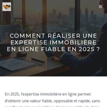
Aller
ME
au
contenu
COMMENT RÉALISER UNE
EXPERTISE IMMOBILIÈRE
EN LIGNE FIABLE EN 2025 ?
En 2025, l’expertise immobilière en ligne permet
d’obtenir une valeur fiable, opposable et rapide, sans