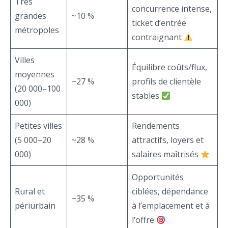
Très
concurrence intense,
grandes
~10 %
ticket d’entrée
métropoles
contraignant
Villes
Équilibre coûts/flux,
moyennes
~27 %
profils de clientèle
(20 000–100
stables
000)
Petites villes
Rendements
(5 000–20
~28 %
attractifs, loyers et
000)
salaires maîtrisés
Opportunités
Rural et
ciblées, dépendance
~35 %
périurbain
à l’emplacement et à
l’offre