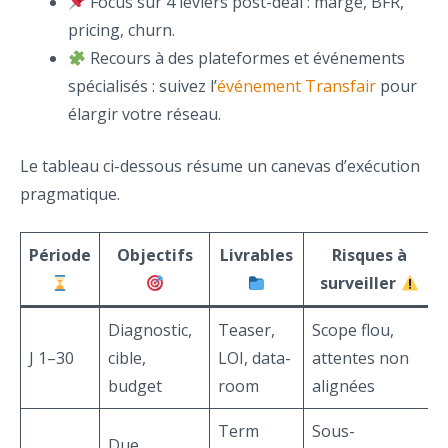
Focus sur 4 leviers post-deal : marge, BFR,
pricing, churn.
Recours à des plateformes et événements
spécialisés : suivez l’
événement Transfair
pour
élargir votre réseau.
Le tableau ci-dessous résume un canevas d’exécution
pragmatique.
Période
Objectifs
Livrables
Risques à
surveiller
Diagnostic,
Teaser,
Scope flou,
J 1–30
cible,
LOI, data-
attentes non
budget
room
alignées
Term
Sous-
Due