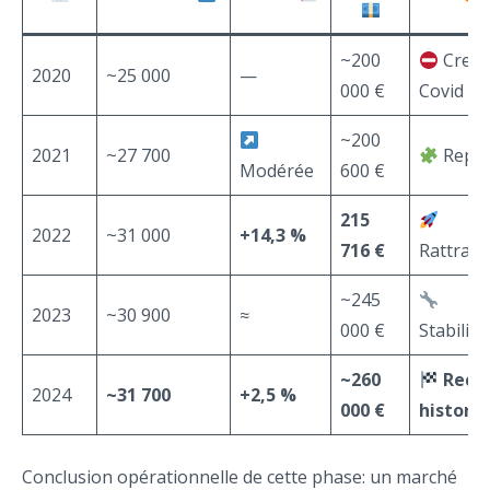
~200
Creu
2020
~25 000
—
000 €
Covid
~200
2021
~27 700
Repri
Modérée
600 €
215
2022
~31 000
+14,3 %
716 €
Rattrap
~245
2023
~30 900
≈
000 €
Stabilisa
~260
Reco
2024
~31 700
+2,5 %
000 €
histori
Conclusion opérationnelle de cette phase: un marché