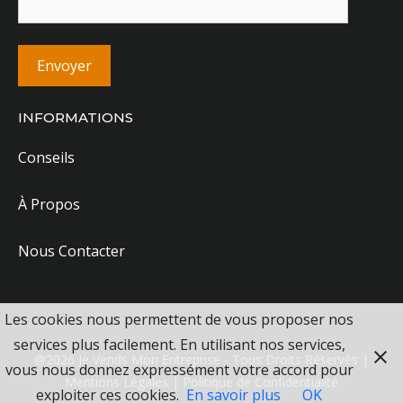
INFORMATIONS
Conseils
À Propos
Nous Contacter
Les cookies nous permettent de vous proposer nos
services plus facilement. En utilisant nos services,
@2026 Je Vends Mon Entreprise - Tous Droits Réservés |
vous nous donnez expressément votre accord pour
Mentions Légales
|
Politique de Confidentialité
exploiter ces cookies.
En savoir plus
OK