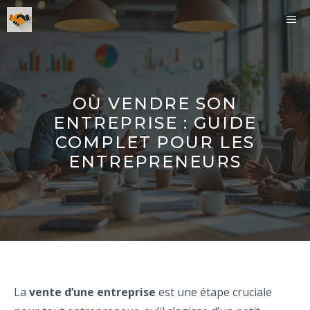
Aller
ME
au
contenu
OÙ VENDRE SON
ENTREPRISE : GUIDE
COMPLET POUR LES
ENTREPRENEURS
La
vente d’une entreprise
est une étape cruciale