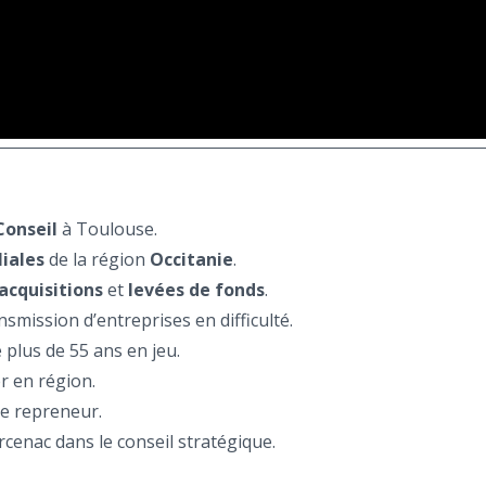
Conseil
à Toulouse.
iales
de la région
Occitanie
.
acquisitions
et
levées de fonds
.
smission d’entreprises en difficulté.
plus de 55 ans en jeu.
 en région.
de repreneur.
cenac dans le conseil stratégique.