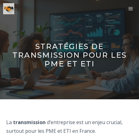
Aller
ME
au
contenu
STRATÉGIES DE
TRANSMISSION POUR LES
PME ET ETI
La
transmission
d’entreprise est un enjeu crucial,
surtout pour les PME et ETI en France.